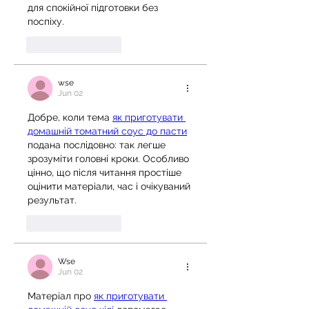
для спокійної підготовки без 
поспіху.
Like
Reply
wse
Jun 02
Добре, коли тема 
як приготувати 
домашній томатний соус до пасти
подана послідовно: так легше 
зрозуміти головні кроки. Особливо 
цінно, що після читання простіше 
оцінити матеріали, час і очікуваний 
результат.
Like
Reply
Wse
Jun 02
Матеріал про 
як приготувати 