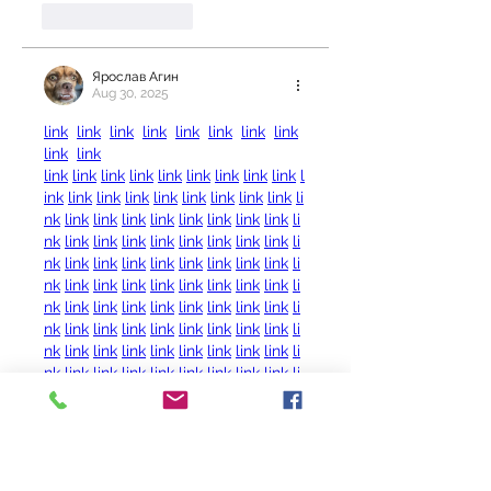
Like
Reply
Ярослав Агин
Aug 30, 2025
link
link
link
link
link
link
link
link
link
link
link
link
link
link
link
link
link
link
link
l
ink
link
link
link
link
link
link
link
link
li
nk
link
link
link
link
link
link
link
link
li
nk
link
link
link
link
link
link
link
link
li
nk
link
link
link
link
link
link
link
link
li
nk
link
link
link
link
link
link
link
link
li
nk
link
link
link
link
link
link
link
link
li
nk
link
link
link
link
link
link
link
link
li
nk
link
link
link
link
link
link
link
link
li
nk
link
link
link
link
link
link
link
link
li
nk
link
link
link
link
link
link
link
link
li
nk
Like
Reply