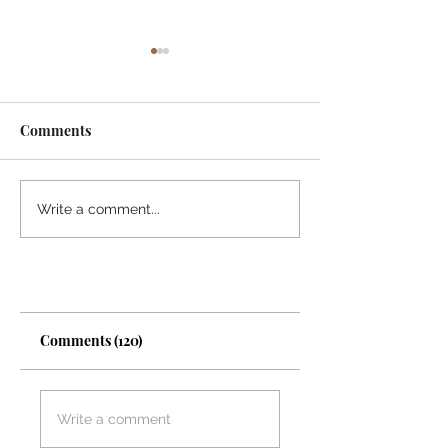
Comments
What Sustains You?
Quality Vs. Quan
Write a comment...
Comments (120)
Write a comment