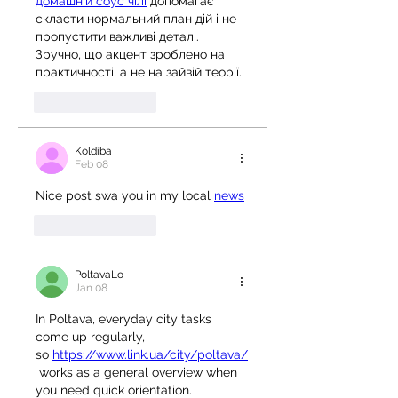
домашній соус чілі
 допомагає 
скласти нормальний план дій і не 
пропустити важливі деталі. 
Зручно, що акцент зроблено на 
практичності, а не на зайвій теорії.
Like
Reply
Koldiba
Feb 08
Nice post swa you in my local 
news
Like
Reply
PoltavaLo
Jan 08
In Poltava, everyday city tasks 
come up regularly, 
so 
https://www.link.ua/city/poltava/
 works as a general overview when 
you need quick orientation.