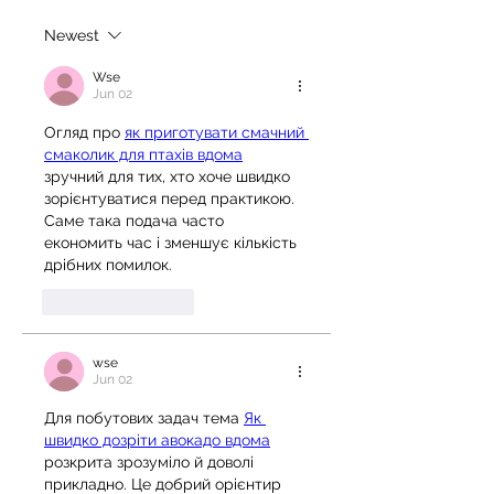
Newest
Wse
Jun 02
Огляд про 
як приготувати смачний 
смаколик для птахів вдома
зручний для тих, хто хоче швидко 
зорієнтуватися перед практикою. 
Саме така подача часто 
економить час і зменшує кількість 
дрібних помилок.
Like
Reply
wse
Jun 02
Для побутових задач тема 
Як 
швидко дозріти авокадо вдома
розкрита зрозуміло й доволі 
прикладно. Це добрий орієнтир 