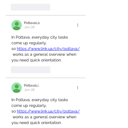
Like
Reply
PoltavaLo
Jan 08
In Poltava, everyday city tasks 
come up regularly, 
so 
https://www.link.ua/city/poltava/
 works as a general overview when 
you need quick orientation.
Like
Reply
PoltavaLi
Jan 08
In Poltava, everyday city tasks 
come up regularly, 
so 
https://www.link.ua/city/poltava/
 works as a general overview when 
you need quick orientation.